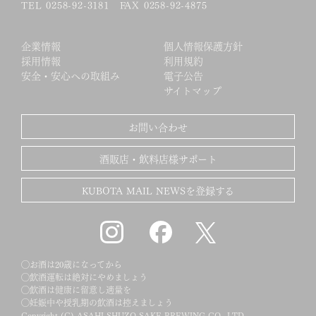
TEL 0258-92-3181 FAX 0258-92-4875
企業情報
個人情報保護方針
採用情報
利用規約
安全・安心への取組み
電子公告
サイトマップ
お問い合わせ
酒販店・飲料店様サポート
KUBOTA MAIL NEWSを登録する
◯お酒は20歳になってから
◯飲酒運転は絶対にやめましょう
◯飲酒は健康に留意し適量を
◯妊娠中や授乳期の飲酒は控えましょう
Copyright (C) ASAHI-SHUZO SAKE BREWING CO., LTD