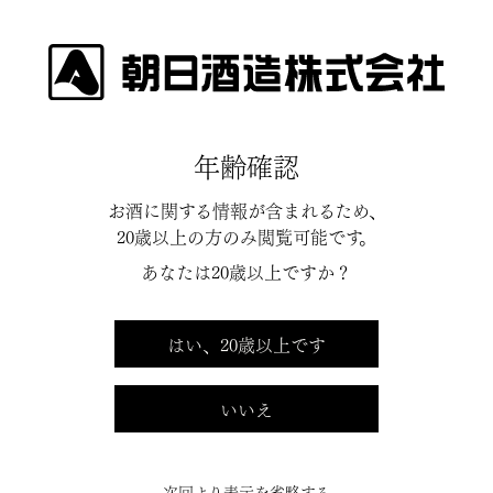
NEWS RELEASE
年齢確認
お酒に関する情報が含まれるため、
20歳以上の方のみ閲覧可能です。
[%article_list_start%]
あなたは20歳以上ですか？
[%title%]
[%article_date_notime_dot%]
はい、20歳以上です
[%article_list_end%]
いいえ
[%navi-pagenation%]
次回より表示を省略する