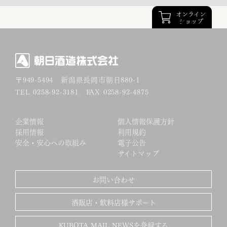
オンライン
オンライン
ショップ
ショップ
〒949-5494
新潟県長岡市朝日880-1
TEL 0258-92-3181 FAX 0258-92-4875
企業情報
個人情報保護方針
採用情報
利用規約
安全・安心への取組み
電子公告
サイトマップ
お問い合わせ
酒販店・飲料店様サポート
KUBOTA MAIL NEWSを登録する