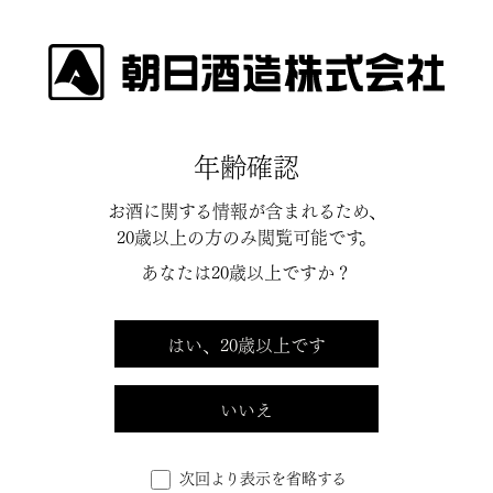
季節を愉しむ
年齢確認
限定のお酒
お酒に関する情報が含まれるため、
20歳以上の方のみ閲覧可能です。
5月
9月
あなたは20歳以上ですか？
限定出荷
限定出荷
はい、20歳以上です
いいえ
大吟醸（三年熟成）
純米大吟醸
次回より表示を省略する