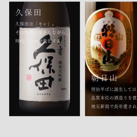
久保田
久保田は「キレ」。
その特徴を生かしながら、
時代に合わせ進化する。
朝日山
明治半ばに誕生して以
品質本位の酒造りを貫
地元新潟で長年愛され