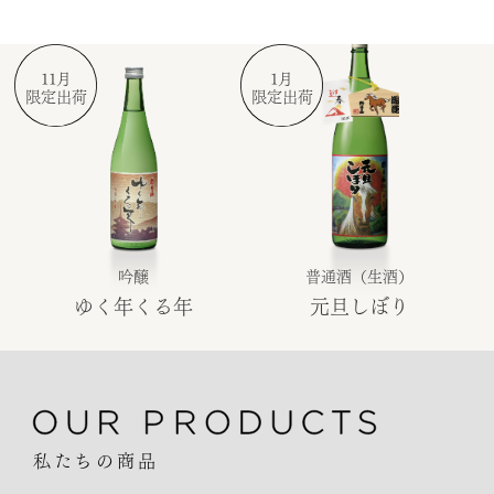
大吟醸 熟成酒 轍
得月
11月
1月
限定出荷
限定出荷
吟醸
普通酒（生酒）
ゆく年くる年
元旦しぼり
私たちの商品