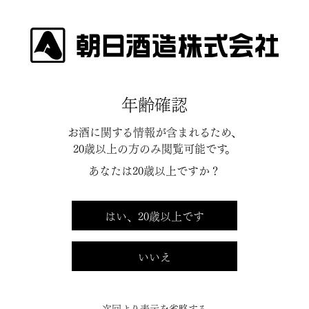
INFORMATION
年齢確認
お酒に関する情報が含まれるため、
｜
2026
｜
2025
｜
2024
｜
2023
｜
20歳以上の方のみ閲覧可能です。
｜
2022
｜
2021
｜
2020
｜
2019
｜
あなたは20歳以上ですか？
｜
2018
｜
2017
｜
2016
｜
2015
｜
はい、20歳以上です
もみじ園山荘が国登録有形文化財に登録
2015.11.18
いいえ
（公財）こしじ水と緑の会が新潟県環境賞
2015.11.16
次回より表示を省略する