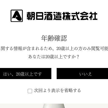
いて
私たちの商品
酒と蔵を愉しむ情報
希望小売
720ml
年齢確認
に関する情報が含まれるため、
20歳以上の方のみ閲覧可
あなたは20歳以上ですか？
2～4月
限定出荷
はい、20歳以上です
いいえ
次回より表示を省略する