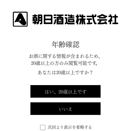
純米大吟醸（山廃仕込み）
久保田 雪峰
年齢確認
Kubota Seppou
お酒に関する情報が含まれるため、
日本に、
20歳以上の方のみ閲覧可能です。
もっと自然を
あなたは20歳以上ですか？
楽しむ文化を。
はい、20歳以上です
7・9月
いいえ
限定出荷
次回より表示を省略する