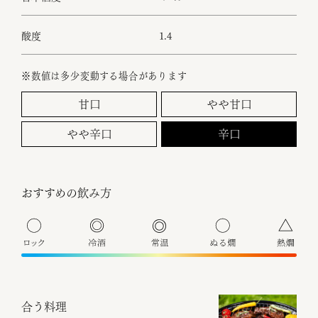
酸度
1.4
※数値は多少変動する場合があります
甘口
やや甘口
やや辛口
辛口
おすすめの飲み方
◎
合う料理