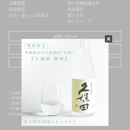
企業情報
個人情報保護方針
採用情報
利用規約
安全・安心への取組み
電子公告
サイトマップ
お問い合わせ
酒販店・飲料店様サポート
KUBOTA MAIL NEWSを登録する
◯お酒は20歳になってから
◯飲酒運転は絶対にやめましょう
◯飲酒は健康に留意し適量を
◯妊娠中や授乳期の飲酒は控えましょう
Copyright (C) ASAHI-SHUZO SAKE BREWING CO., LTD