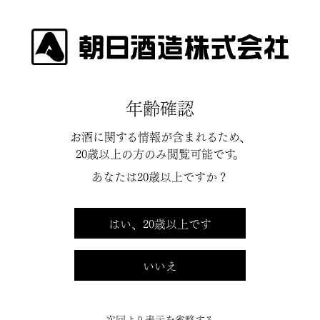
INFORMATION
年齢確認
お酒に関する情報が含まれるため、
20歳以上の方のみ閲覧可能です。
2026.04.07
あなたは20歳以上ですか？
朝日酒造公式サイトのリニューア
ルに伴うシステムメンテナンスの
はい、20歳以上です
お知らせ
いいえ
平素は、格別のご高配を賜り、厚く御礼申し上げます。
4月15日（水）に当社ホームページをリニューアルさせてい
ただきます。
次回より表示を省略する