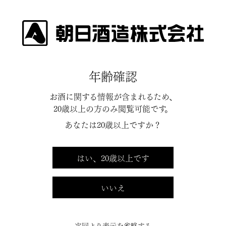
INFORMATION
年齢確認
お酒に関する情報が含まれるため、
20歳以上の方のみ閲覧可能です。
2026.02.28
あなたは20歳以上ですか？
『ノムネ』『柚子ノムネ』終売の
ご案内
はい、20歳以上です
平素は、格別のご高配を賜り、厚く御礼申し上げます。
いいえ
弊社では商品ラインナップの見直しにより、通年販売をし
てまいりました『ノムネ』『柚子ノムネ』につきまして、
次回より表示を省略する