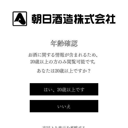
INFORMATION
年齢確認
お酒に関する情報が含まれるため、
20歳以上の方のみ閲覧可能です。
2022.03.03
あなたは20歳以上ですか？
新潟駅前「朝日山」ネオン看板
消灯のお知らせ
はい、20歳以上です
いいえ
次回より表示を省略する