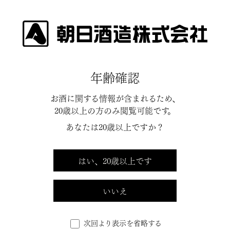
EVENT
年齢確認
お酒に関する情報が含まれるため、
20歳以上の方のみ閲覧可能です。
[%title%]
あなたは20歳以上ですか？
[%lead%]
はい、20歳以上です
[%list_start%]
いいえ
次回より表示を省略する