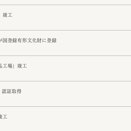
」竣工
が国登録有形文化財に登録
品工場」竣工
1」認証取得
竣工