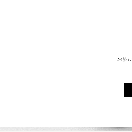
朝日酒造につ
お酒
沿革