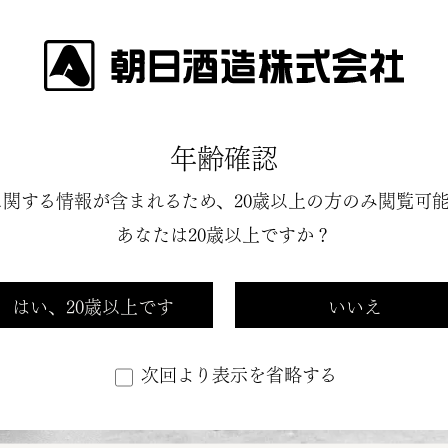
いて
私たちの商品
酒と蔵を愉しむ情報
年齢確認
に関する情報が含まれるため、
20歳以上の方のみ閲覧可
あなたは20歳以上ですか？
はい、20歳以上です
いいえ
次回より表示を省略する