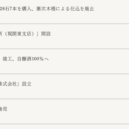
28石7本を購入、漸次木桶による仕込を廃止
所（現関東支店）」開設
」竣工、自醸酒100％へ
株式会社」設立
発売