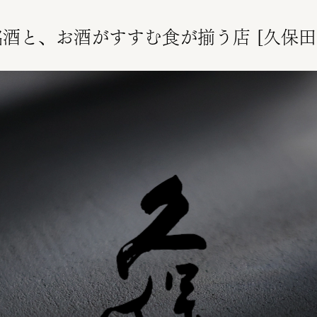
酒と、お酒がすすむ食が揃う店 [久保田 NI