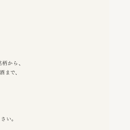
銘柄から、
酒まで、
。
ださい。