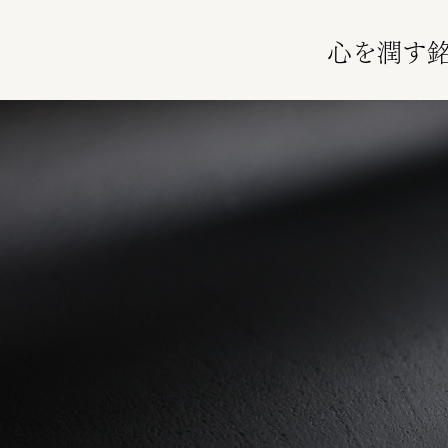
心を潤す銘