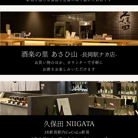
酒楽の里 あさひ山
-長岡駅ナカ店-
お買い物のほか、カウンターで手軽に
お酒をお楽しみいただけます
久保田 NIIGATA
JR新潟駅内CoCoLo新潟