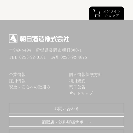
オンライン
オンライン
ショップ
ショップ
〒949-5494
新潟県長岡市朝日880-1
TEL 0258-92-3181 FAX 0258-92-4875
企業情報
個人情報保護方針
採用情報
利用規約
安全・安心への取組み
電子公告
サイトマップ
お問い合わせ
酒販店・飲料店様サポート