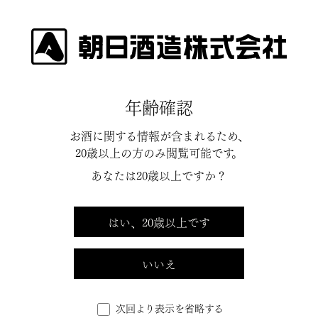
純米大吟醸（山廃仕込み）
朝日山 充光
年齢確認
純米大吟醸
お酒に関する情報が含まれるため、
Asahiyama Juko
20歳以上の方のみ閲覧可能です。
Junmai Daiginjo
あなたは20歳以上ですか？
10～12月
はい、20歳以上です
限定出荷
いいえ
次回より表示を省略する